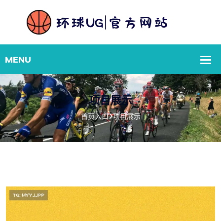
项目展示
首页入口
项目展示