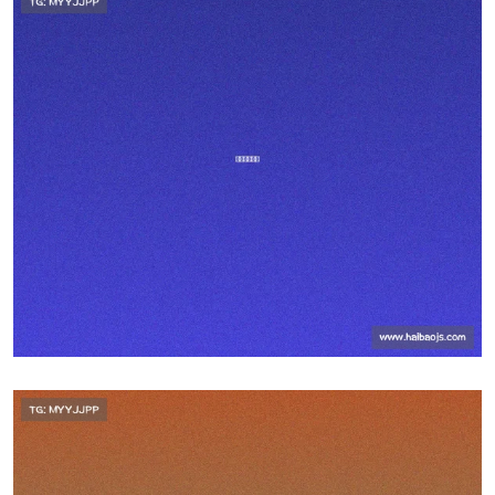
西宁绕圈赛事故、西宁赛道
电竞顶级赛事